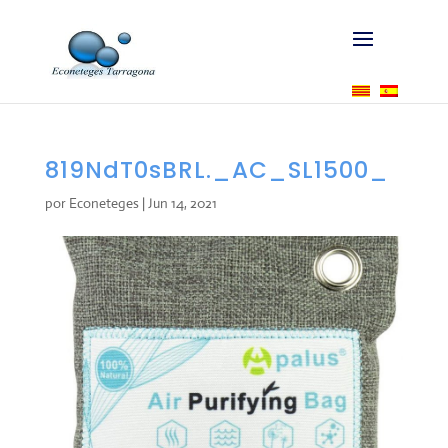
819NdT0sBRL._AC_SL1500_
por
Econeteges
|
Jun 14, 2021