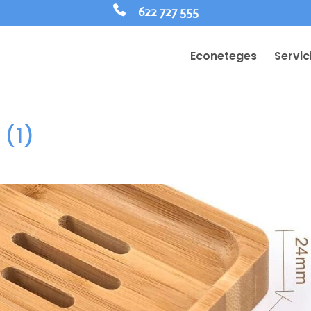
622 727 555
Econeteges
Servic
(1)