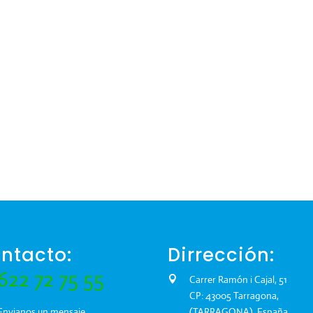
ntacto:
Dirrección:
622 72 75 55
Carrer Ramón i Cajal, 51
CP: 43005 Tarragona,
Envianos un mensaje
(TARRAGONA), España