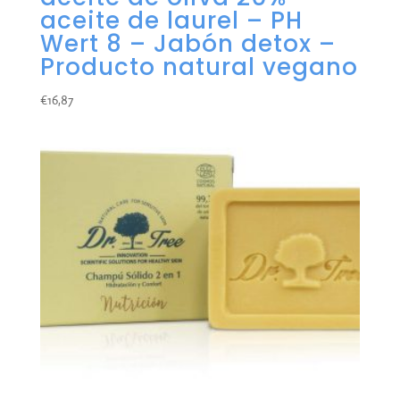
aceite de laurel – PH
Wert 8 – Jabón detox –
Producto natural vegano
€
16,87