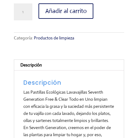
Seventh
Añadir al carrito
Generation
Pastillas
Ecológicas
Lavavajillas
Categoría:
Productos de limpieza
Free
&
Clear
Todo
Descripción
en
Uno
Descripción
24
pastillas
Las Pastillas Ecológicas Lavavajillas Seventh
cantidad
Generation Free & Clear Todo en Uno limpian
con eficacia la grasa y la suciedad más persistente
de tu vajilla con cada lavado, dejando los platos,
ollas y sartenes totalmente limpios y brillantes.
En Seventh Generation, creemos en el poder de
las plantas para limpiar tu hogar y, por eso,