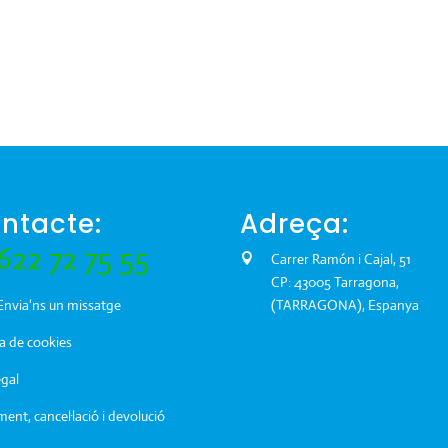
ntacte:
Adreça:
622 72 75 55
Carrer Ramón i Cajal, 51
CP: 43005 Tarragona,
Envia'ns un missatge
(TARRAGONA), Espanya
ca de cookies
egal
ent, cancel·lació i devolució