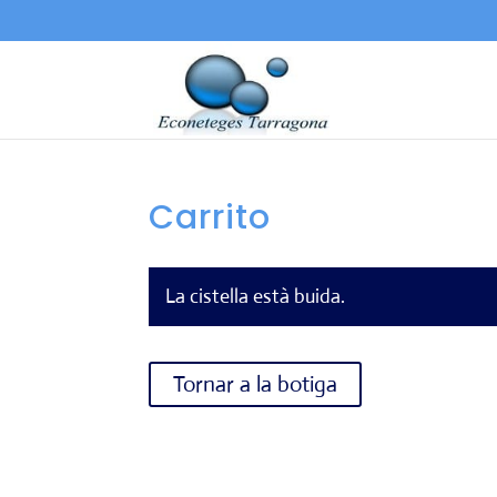
Carrito
La cistella està buida.
Tornar a la botiga