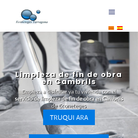
Limpieza de fin de obra
en Cambrils
Empieza a disfrutar ya tu vivienda con el
servicio de limpieza de fin de obra en Cambrils
de Econeteges
TRUQUI ARA