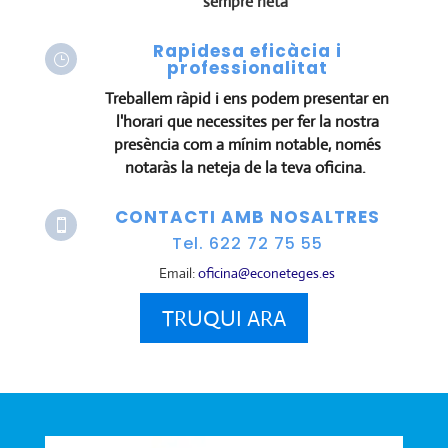
sempre neta
Rapidesa eficàcia i
}
professionalitat
Treballem ràpid i ens podem presentar en
l'horari que necessites per fer la nostra
presència com a mínim notable, només
notaràs la neteja de la teva oficina.
CONTACTI AMB NOSALTRES

Tel. 622 72 75 55
Email:
oficina@econeteges.es
TRUQUI ARA