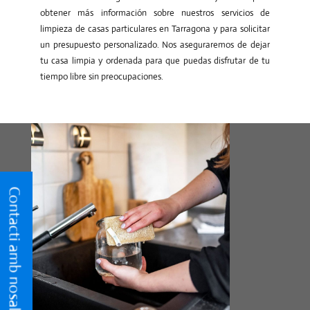
obtener más información sobre nuestros servicios de
limpieza de casas particulares en Tarragona y para solicitar
un presupuesto personalizado. Nos aseguraremos de dejar
tu casa limpia y ordenada para que puedas disfrutar de tu
tiempo libre sin preocupaciones.
Contacti amb nosaltres
Contacti amb nosaltres