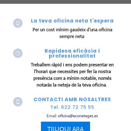
La teva oficina neta t'espera

Per un cost mínim gaudeix d'una oficina
sempre neta
Rapidesa eficàcia i
}
professionalitat
Treballem ràpid i ens podem presentar en
l'horari que necessites per fer la nostra
presència com a mínim notable, només
notaràs la neteja de la teva oficina.
CONTACTI AMB NOSALTRES

Tel. 622 72 75 55
Email:
oficina@econeteges.es
TRUQUI ARA