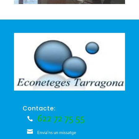
Contacte:
622 72 75 55
Envia'ns un missatge