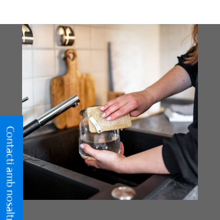
Contacti amb nosaltres
Contacti amb nosaltres